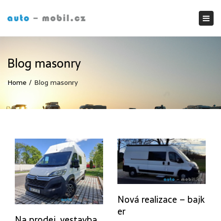
Tog
nav
Blog masonry
Home
Blog masonry
Nová realizace – bajk
er
Na prodej, vestavba