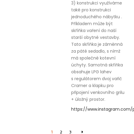
3) konstrukci využíváme
také pro konstrukci
jednoduchého nábytku .
Příkladem může být
skříňka vaření do naší
starší obytné vestavby.
Tato skříňka je záměnná
za páté sedadlo, s nímž
má společné kotevní
úchyty. Samotná skříňka
obsahuje LPG lahev
s regulátorem dvoj vařič
Cramer a klapku pro
připojení venkovního grilu
+ úložný prostor.
https://www.instagram.com
1
2
3