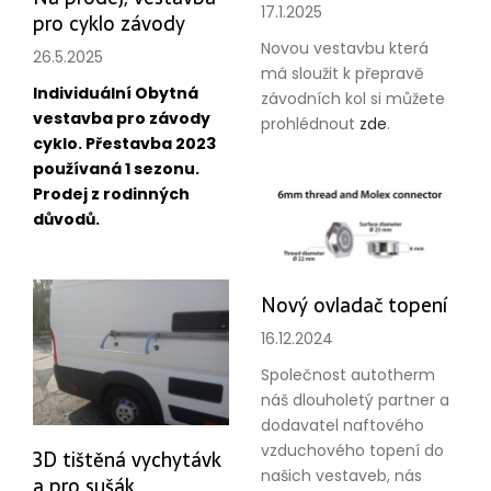
17.1.2025
pro cyklo závody
Novou vestavbu která
26.5.2025
má sloužit k přepravě
Individuální Obytná
závodních kol si můžete
vestavba pro závody
prohlédnout
zde
.
cyklo. Přestavba 2023
používaná 1 sezonu.
Prodej z rodinných
důvodů.
Nový ovladač topení
16.12.2024
Společnost autotherm
náš dlouholetý partner a
dodavatel naftového
vzduchového topení do
3D tištěná vychytávk
našich vestaveb, nás
a pro sušák