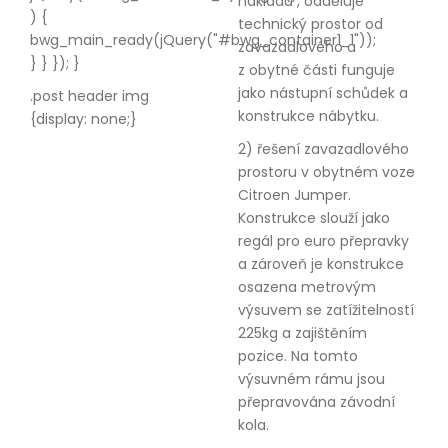
nákladu , odděluje
) {
technický prostor od
bwg_main_ready(jQuery("#bwg_container1_1"));
zavazadlového a
} } }); }
z obytné části funguje
jako nástupní schůdek a
.post header img
konstrukce nábytku.
{display: none;}
2) řešení zavazadlového
prostoru v obytném voze
Citroen Jumper.
Konstrukce slouží jako
regál pro euro přepravky
a zároveň je konstrukce
osazena metrovým
výsuvem se zatížitelností
225kg a zajištěním
pozice. Na tomto
výsuvném rámu jsou
přepravována závodní
kola.