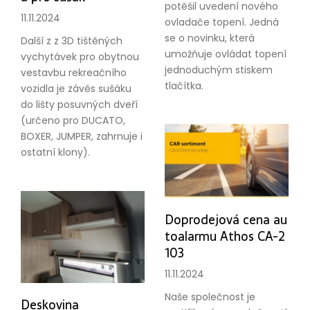
potěšil uvedení nového
11.11.2024
ovladače topení. Jedná
se o novinku, která
Další z z 3D tištěných
umožňuje ovládat topení
vychytávek pro obytnou
jednoduchým stiskem
vestavbu rekreačního
tlačítka.
vozidla je závěs sušáku
do lišty posuvných dveří
(určeno pro DUCATO,
BOXER, JUMPER, zahrnuje i
ostatní klony).
Doprodejová cena au
toalarmu Athos CA-2
103
11.11.2024
Naše společnost je
Deskovina