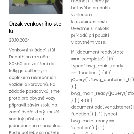
možností úprav již
hotového produktu
vzhledem
k rozebiratelnosti.
Držák venkovního sto
Uveďme si několik
lu
příkladů při použití
28.10.2024
v obytném voze.
Venkovní skládací stůl
if (document.readyState
Decathlon rozměru
=== 'complete') { if(
80×60 pro zatížení do
typeof bwg_main_ready
50kg je oblíbeným
== 'function' ) { if (
doplňkem rekreačních
jQuery("#bwg_container1_0")
vozidel a karavanů. Na
) {
základě požadavků jsme
bwg_main_ready(jQuery("#bw
proto pro obytné vozy
} } } else {
připravili závěs stolu na
document.addEventListener(
zadní dveře který zaručí
function() { if( typeof
snadný přístup a
bwg_main_ready ==
jednoduchou manipulaci.
'function' ) { if (
Podle potřeby si můžete