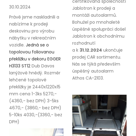
certifikována společností
30.10.2024
Jablotron k prodeji a
montáži autoalarmů.
Právě jsme naskladnili a
Bohužel po mnohaleté
nabízíme k prodeji
úspěšné spolupráci došel
deskovinu pro výrobu
Jablotron k obchodnímu
nábytku v rekreačním
rozhodnutí
vozidle.
Jedná se o
a k
31.12.2024
ukončuje
topolovou foliovanou
prodej CAR sortimentu.
překližku v dekoru EGGER
Nás se týká především
H3133 ST12
Dub Davos
úspěšný autoalarm
lanýžově hnědý. Rozměr
Athos CA-2103.
lehčené topolové
překližky je 2440x1220x15
mm cena 1-3ks 5270,-
(4360,- bez DPH) 3-5ks
4670,- (3860,- bez DPH)
5-10ks 4030,-(3360,- bez
DPH)