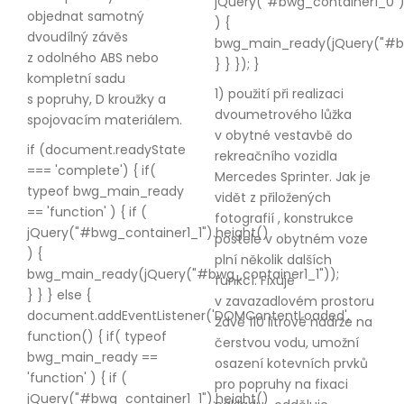
jQuery("#bwg_container1_0")
objednat samotný
) {
dvoudílný závěs
bwg_main_ready(jQuery("#bw
z odolného ABS nebo
} } }); }
kompletní sadu
1) použití při realizaci
s popruhy, D kroužky a
dvoumetrového lůžka
spojovacím materiálem.
v obytné vestavbě do
if (document.readyState
rekreačního vozidla
=== 'complete') { if(
Mercedes Sprinter. Jak je
typeof bwg_main_ready
vidět z přiložených
== 'function' ) { if (
fotografií , konstrukce
jQuery("#bwg_container1_1").height()
postele v obytném voze
) {
plní několik dalších
bwg_main_ready(jQuery("#bwg_container1_1"));
funkcí. Fixuje
} } } else {
v zavazadlovém prostoru
document.addEventListener('DOMContentLoaded',
2dvě 110 litrové nádrže na
function() { if( typeof
čerstvou vodu, umožní
bwg_main_ready ==
osazení kotevních prvků
'function' ) { if (
pro popruhy na fixaci
jQuery("#bwg_container1_1").height()