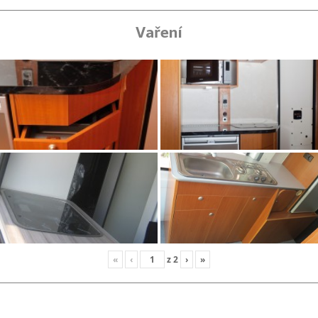
VESTAVBA MB SPRINTER
Vaření
POJÍZDNÁ PRODEJNA
VESTAVBA PRO MUSHING
IVECO
CITROEN JUMPER L4H3
CITROEN JUMPER L2H3 –
KOLA
FIAT DUCATO L3H2 –
TRANSPORT
«
‹
z
2
›
»