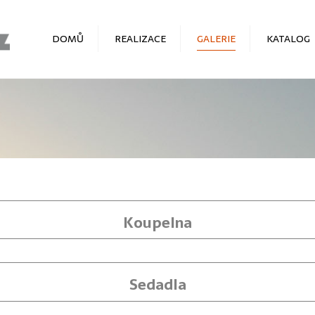
DOMŮ
REALIZACE
GALERIE
KATALOG
OBYTNÁ VESTAVBA PRO
DOPLŇKY
CYKLO ZÁVODY
VÝPRODEJ
VESTAVBA DO VOZU
CITROEN JUMPER L3H2 –
BAJKER
VESTAVBA DO VOZU FIAT
DUCATO L4H3
PODÍVEJTE SE POD
POKLIČKU
Koupelna
VESTAVBA L3H2, RODINNÝ
VŮZ
PŘEDVÁDĚCÍ VOZIDLO 2013
Sedadla
CITROEN JUMPER BLUEHDI
EURO 6