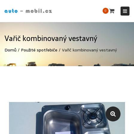
Tog
0
nav
Vařič kombinovaný vestavný
Domů
Použité spotřebiče
Vařič kombinovaný vestavný