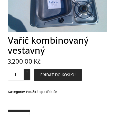
Vařič kombinovaný
vestavný
3,200.00
Kč
Vařič
PŘIDAT DO KOŠÍKU
kombinovaný
vestavný
množství
Kategorie:
Použité spotřebiče