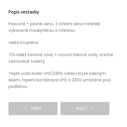
Popis vestavby
Posuvné + pevné okno, 3 střešní okna miniHeki
vybavené moskytiérou a roletkou
Velká koupelna
70l nádrž čerstvé vody + rozvod tlakové vody včetně
vestavěné toalety
Teplá voda boiler LPG/230V, vaření kryté kaleným
sklem, topení kombinace LPG a 230V umístěné pod
podlahou
PREV
NEXT