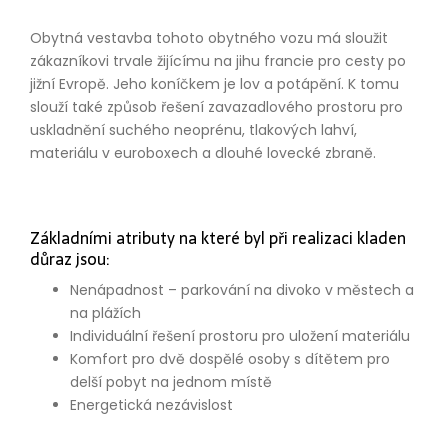
Obytná vestavba tohoto obytného vozu má sloužit
zákazníkovi trvale žijícímu na jihu francie pro cesty po
jižní Evropě. Jeho koníčkem je lov a potápění. K tomu
slouží také způsob řešení zavazadlového prostoru pro
uskladnění suchého neoprénu, tlakových lahví,
materiálu v euroboxech a dlouhé lovecké zbraně.
Základními atributy na které byl při realizaci kladen
důraz jsou:
Nenápadnost – parkování na divoko v městech a
na plážích
Individuální řešení prostoru pro uložení materiálu
Komfort pro dvě dospělé osoby s dítětem pro
delší pobyt na jednom místě
Energetická nezávislost