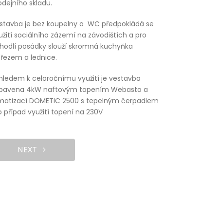
odejního skladu.
stavba je bez koupelny a WC předpokládá se
užití sociálního zázemí na závodištích a pro
hodlí posádky slouží skromná kuchyňka
dřezem a lednice.
hledem k celoročnímu využití je vestavba
bavena 4kW naftovým topením Webasto a
imatizací DOMETIC 2500 s tepelným čerpadlem
o případ využití topení na 230V
NEXT