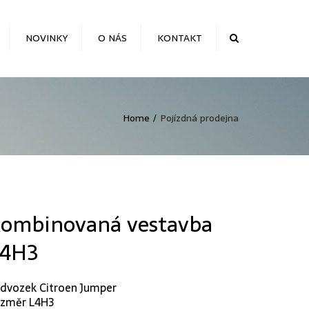
NOVINKY
O NÁS
KONTAKT
Search
Home
Pojízdná prodejna
ombinovaná vestavba
4H3
dvozek Citroen Jumper
změr L4H3