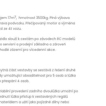
3
jem 17m
, hmotnost 3500kg. Plná výbava.
rava podvozku. Přečipovaný motor a výměna
zd ze 4t vozu.
zidlo slouží k cestám po závodech RC modelů
ko servisní a prodejní základna a zároveň
hodlé zázemí pro vícedenní akce.
ytná část vestavby se sestává z řešení druhé
dy umožňující obsaditelnost pro 5 osob a lůžka
o přespání 4 osob.
riabilní provedení zadního dvoulůžka umožní po
ednutí lůžka přístup k vestavěných regálů
materiálem a užití jako pojízdné dílny nebo