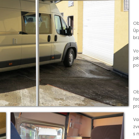
VESTAVBA MB SPRINTER
POJÍZDNÁ PRODEJNA
Ob
VESTAVBA PRO MUSHING
Úp
IVECO
br
CITROEN JUMPER L4H3
Vo
CITROEN JUMPER L2H3 –
ja
KOLA
po
FIAT DUCATO L3H2 –
TRANSPORT
Ob
řa
pr
Va
zv
s 