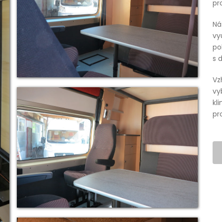
pr
Ná
vy
po
s 
Vz
vy
kl
pr