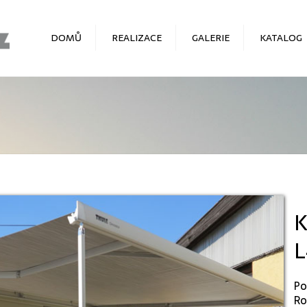
DOMŮ
REALIZACE
GALERIE
KATALOG
OBYTNÁ VESTAVBA PRO
DOPLŇKY
CYKLO ZÁVODY
VÝPRODEJ
VESTAVBA DO VOZU
CITROEN JUMPER L3H2 –
BAJKER
VESTAVBA DO VOZU FIAT
DUCATO L4H3
PODÍVEJTE SE POD
POKLIČKU
K
VESTAVBA L3H2, RODINNÝ
L
VŮZ
PŘEDVÁDĚCÍ VOZIDLO 2013
Po
CITROEN JUMPER BLUEHDI
Ro
EURO 6